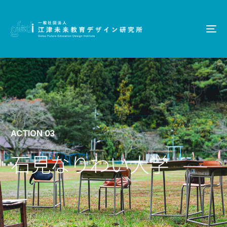
TOP
ABOUT US
ACTION 03
CONCEPT
石
見
な
り
わ
い
大
学
ACTION｜01
ACTION｜02